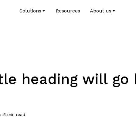
Solutions
Resources
About us
tle heading will go
•
5 min read