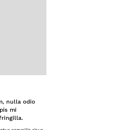
, nulla odio
pis mi
ingilla.
etur convallis risus.