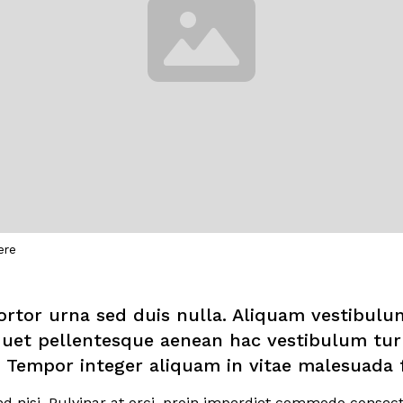
ere
ortor urna sed duis nulla. Aliquam vestibulum
liquet pellentesque aenean hac vestibulum tur
Tempor integer aliquam in vitae malesuada fr
 sed nisi. Pulvinar at orci, proin imperdiet commodo consect