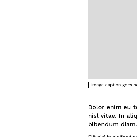
Image caption goes h
Dolor enim eu t
nisl vitae. In a
bibendum diam. 
Elit nisi in eleifend