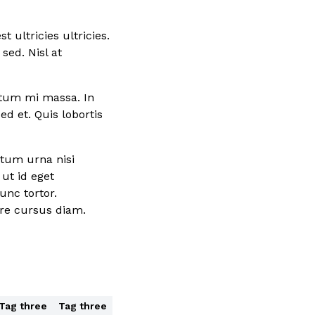
t ultricies ultricies.
 sed. Nisl at
tum mi massa. In
ed et. Quis lobortis
ntum urna nisi
ut id eget
unc tortor.
re cursus diam.
Tag three
Tag three