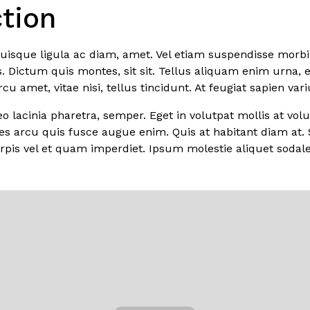
ction
d quisque ligula ac diam, amet. Vel etiam suspendisse morb
s. Dictum quis montes, sit sit. Tellus aliquam enim urna, 
u amet, vitae nisi, tellus tincidunt. At feugiat sapien vari
o lacinia pharetra, semper. Eget in volutpat mollis at volut
mes arcu quis fusce augue enim. Quis at habitant diam at. S
urpis vel et quam imperdiet. Ipsum molestie aliquet sodale