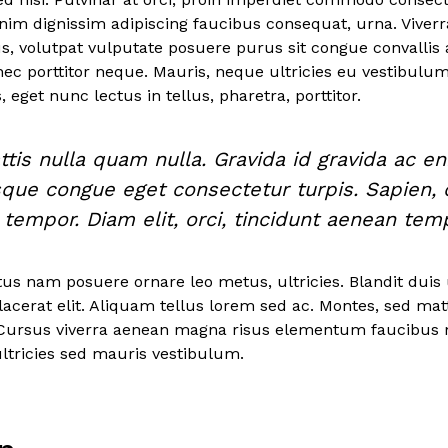
m dignissim adipiscing faucibus consequat, urna. Viverr
s, volutpat vulputate posuere purus sit congue convallis a
nec porttitor neque. Mauris, neque ultricies eu vestibu
, eget nunc lectus in tellus, pharetra, porttitor.
tis nulla quam nulla. Gravida id gravida ac en
que congue eget consectetur turpis. Sapien,
tempor. Diam elit, orci, tincidunt aenean tem
tus nam posuere ornare leo metus, ultricies. Blandit duis 
lacerat elit. Aliquam tellus lorem sed ac. Montes, sed mat
Cursus viverra aenean magna risus elementum faucibus 
ltricies sed mauris vestibulum.