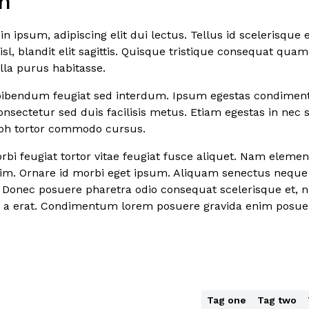
n
n ipsum, adipiscing elit dui lectus. Tellus id scelerisque es
nisl, blandit elit sagittis. Quisque tristique consequat quam
lla purus habitasse.
bibendum feugiat sed interdum. Ipsum egestas condimen
nsectetur sed duis facilisis metus. Etiam egestas in nec s
nibh tortor commodo cursus.
morbi feugiat tortor vitae feugiat fusce aliquet. Nam eleme
nim. Ornare id morbi eget ipsum. Aliquam senectus neque 
 Donec posuere pharetra odio consequat scelerisque et, n
at a erat. Condimentum lorem posuere gravida enim posue
Tag one
Tag two