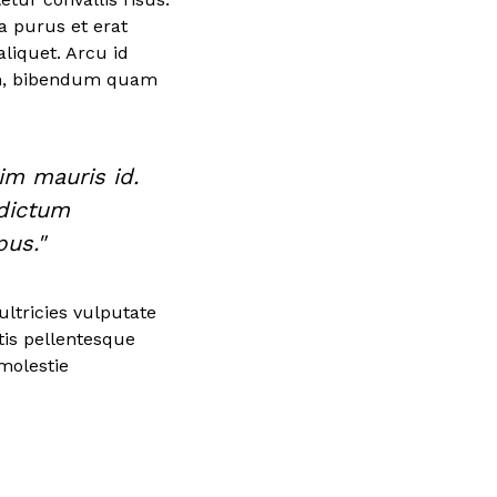
a purus et erat
liquet. Arcu id
lum, bibendum quam
im mauris id.
 dictum
pus."
ultricies vulputate
tis pellentesque
molestie