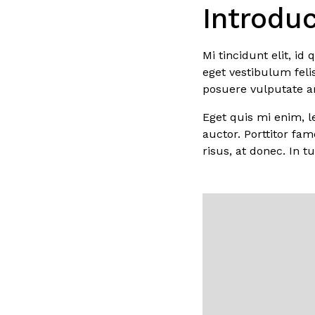
Introdu
Mi tincidunt elit, i
eget vestibulum feli
posuere vulputate arc
Eget quis mi enim, le
auctor. Porttitor fa
risus, at donec. In t