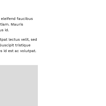
i eleifend faucibus
etiam. Mauris
us id.
pat lectus velit, sed
uscipit tristique
s id est ac volutpat.